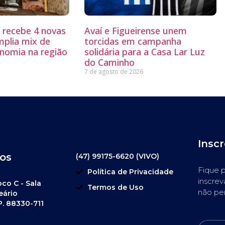
g recebe 4 novas
Avaí e Figueirense unem
mplia mix de
torcidas em campanha
nomia na região
solidária para a Casa Lar Luz
do Caminho
7 de agosto de 2026
Insc
os
(47) 99175-6620 (VIVO)
Fique p
Política de Privacidade
inscrev
oco C - Sala
Termos de Uso
não pe
eário
P. 88330-711