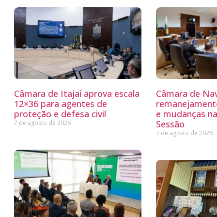
Câmara de Itajaí aprova escala
Câmara de Nav
12×36 para agentes de
remanejamento
proteção e defesa civil
e mudanças na
Sessão
7 de agosto de 2026
7 de agosto de 2026