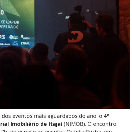
 dos eventos mais aguardados do ano: o
4º
ial Imobiliário de
Itajaí
(NIMOB). O encontro
s 17h, no espaço de eventos Quinta Borba, em