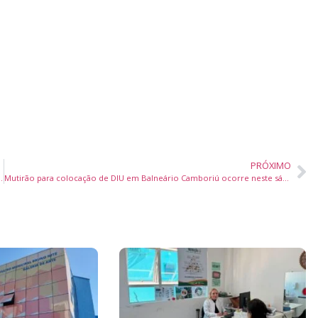
PRÓXIMO
ece mais de 200 vagas e oportunidades para jovens
Mutirão para colocação de DIU em Balneário Camboriú ocorre neste sábado; vagas ainda disponíveis