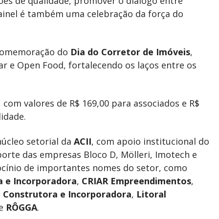
ões de qualidade, promover o diálogo entre
painel é também uma celebração da força do
a comemoração do
Dia do Corretor de Imóveis
,
ar e Open Food, fortalecendo os laços entre os
, com valores de R$ 169,00 para associados e R$
lidade.
núcleo setorial da
ACII
, com apoio institucional do
porte das empresas Bloco D, Mölleri, Imotech e
ocínio de importantes nomes do setor, como
 e Incorporadora
,
CRIAR Empreendimentos
,
 Construtora e Incorporadora
,
Litoral
e
RÔGGA
.