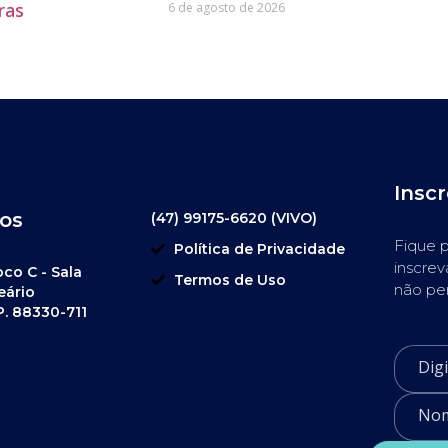
ras
6 de agosto de 2026
Insc
os
(47) 99175-6620 (VIVO)
Fique p
Política de Privacidade
inscrev
oco C - Sala
Termos de Uso
não pe
eário
P. 88330-711