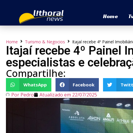
Home
T
Home
Turismo & Negocios
Itajaí recebe 4º Painel Imobili
Itajaí recebe 4º Painel
especialistas e celebraç
Compartilhe:
WhatsApp
Facebook
Twitt
Por
Pedro
Atualizado em
22/07/2025