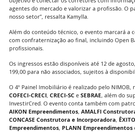
objetivo é conectar os corretores com informaç
agentes do mercado e valorizar a profissão. O 
nosso setor”, ressalta Kamylla.
Além do conteúdo técnico, o evento marcará 
com confraternização ao final, incluindo Open B
profissionais.
Os ingressos estão disponíveis até 12 de agosto
199,00 para não associados, sujeitos à disponibi
O 4º Painel Imobiliário é realizado pelo NIMOB, 
COFECI-CRECI
,
CRECI-SC
e
SEBRAE
, além do su
InvestirCred. O evento conta também com patr
AIKON Empreendimentos
,
AMALFI Construtora
CONCASE Construtora e Incorporadora
,
ÊXITO
Empreendimentos
,
PLANN Empreendimentos