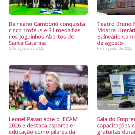
Balneário Camboriú conquista
Teatro Bruno N
cinco troféus e 31 medalhas
Mostra Literá
nos Joguinhos Abertos de
Balneário Camb
Santa Catarina
de agosto
6 de agosto de 2026
6 de agosto de 2026
Leonel Pavan abre o JECAM
Sala do Empre
2026 e destaca esporte e
capacitações e
educação como pilares da
gratuitas dur