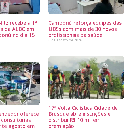
itz recebe a 1ª
Camboriú reforça equipes das
ria da ALBC em
UBSs com mais de 30 novos
oriú no dia 15
profissionais da saúde
6 de agosto de 2026
17ª Volta Ciclística Cidade de
endedor oferece
Brusque abre inscrições e
 consultorias
distribui R$ 10 mil em
ante agosto em
premiação