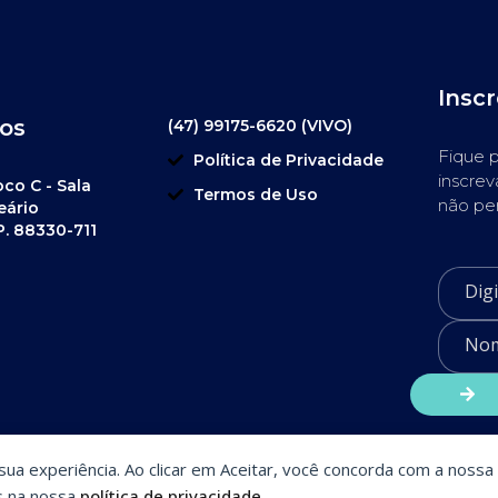
Insc
os
(47) 99175-6620 (VIVO)
Fique p
Política de Privacidade
inscrev
oco C - Sala
Termos de Uso
não pe
eário
P. 88330-711
a sua experiência. Ao clicar em Aceitar, você concorda com a nossa 
s na nossa
política de privacidade
.