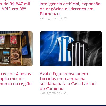
 de R$ 847 mil
inteligência artificial, expansão
 ARIS em 38ª
de negócios e liderança em
Blumenau
7 de agosto de 2026
g recebe 4 novas
Avaí e Figueirense unem
mplia mix de
torcidas em campanha
nomia na região
solidária para a Casa Lar Luz
do Caminho
7 de agosto de 2026