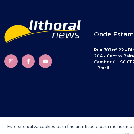
Onde Estam
Rua 701 nº 22 - Bl
204 - Centro Baln
Camboriú – SC CE
– Brasil
Este site utiliza cookies para fins analíticos e para melhorar 
Preferências de cookies
mai