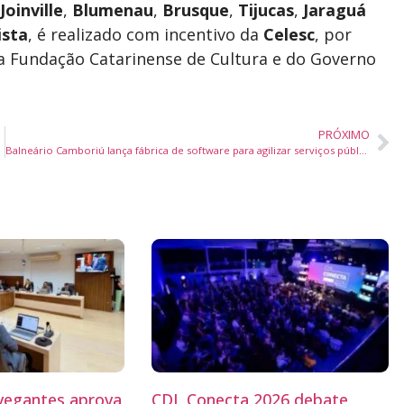
Joinville
,
Blumenau
,
Brusque
,
Tijucas
,
Jaraguá
ista
, é realizado com incentivo da
Celesc
, por
da Fundação Catarinense de Cultura e do Governo
PRÓXIMO
Balneário Camboriú lança fábrica de software para agilizar serviços públicos com soluções digitais inovadoras
egantes aprova
CDL Conecta 2026 debate