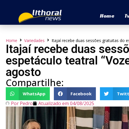
Home
T
Home
Variedades
Itajaí recebe duas sessões gratuitas do 
Itajaí recebe duas sessõ
espetáculo teatral “Vo
agosto
Compartilhe:
WhatsApp
Facebook
Twitt
Por
Pedro
Atualizado em
04/08/2025