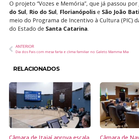
O projeto “Vozes e Memória”, que já passou por
do Sul
,
Rio do Sul
,
Florianópolis
e
São João Bat
meio do Programa de Incentivo à Cultura (PIC) 
do Estado de
Santa Catarina
.
ANTERIOR
Dia dos Pais com mesa farta e clima familiar no Galeto Mamma Mia
RELACIONADOS
Câmara de Itajaí aprova escala
Câmara de Nav