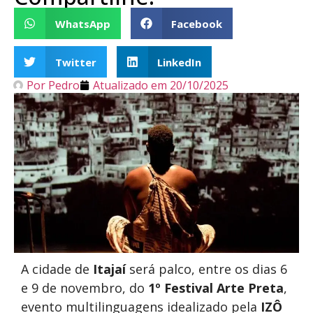
WhatsApp
Facebook
Twitter
LinkedIn
Por
Pedro
Atualizado em
20/10/2025
A cidade de
Itajaí
será palco, entre os dias 6
e 9 de novembro, do
1º Festival Arte Preta
,
evento multilinguagens idealizado pela
IZÔ