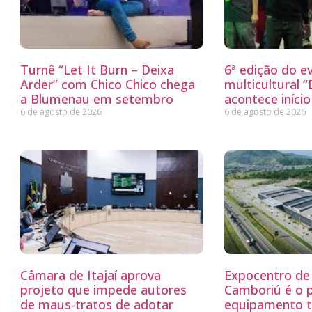
Turnê “Let It Burn – Deixa
6ª edição do e
Arder” com Chico Chico chega
multicultural 
a Blumenau em setembro
acontece iníci
6 de agosto de 2026
6 de agosto de 2026
Câmara de Itajaí aprova
Expocentro de 
projeto que impede autores
Camboriú é o 
de maus-tratos de adotar
equipamento tu