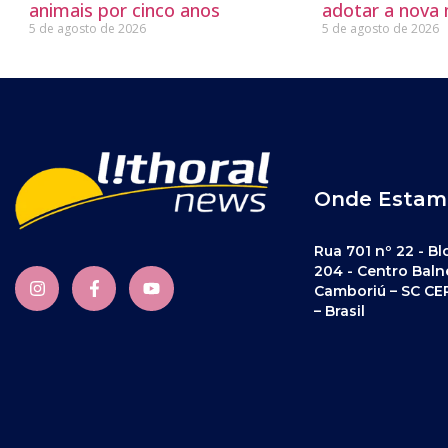
animais por cinco anos
adotar a nova
5 de agosto de 2026
5 de agosto de 2026
Onde Estam
Rua 701 nº 22 - Bl
204 - Centro Baln
Camboriú – SC CE
– Brasil