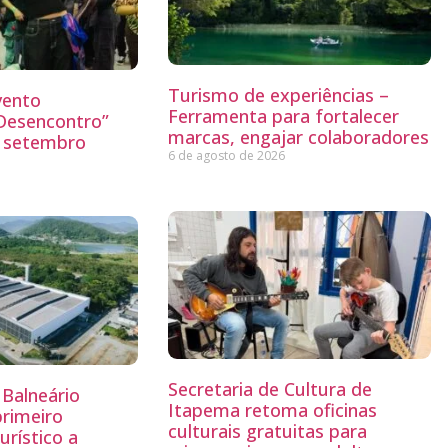
Turismo de experiências –
vento
Ferramenta para fortalecer
“Desencontro”
marcas, engajar colaboradores
o setembro
6 de agosto de 2026
Secretaria de Cultura de
Balneário
Itapema retoma oficinas
primeiro
culturais gratuitas para
rístico a