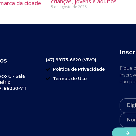
crianças, jovens e adultos
 marca da cidade
5 de agosto de 2026
Insc
os
(47) 99175-6620 (VIVO)
Fique p
Política de Privacidade
inscrev
oco C - Sala
Termos de Uso
não pe
eário
P. 88330-711