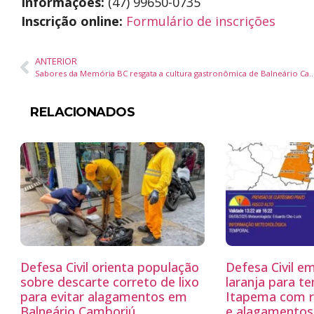
Informações:
(47) 99650-0735
Inscrição online:
Formulário de inscrições
ANTERIOR
Sabores da Memória BC resgata a cultura gastronômica de Balneário Camboriú com receit
RELACIONADOS
Defesa Civil orienta população
Defesa Civil em
sobre descarte correto de lixo
laranja para t
para evitar alagamentos em
Itapema com r
Balneário Camboriú
e alagamentos