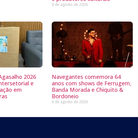
6 de agosto de 2026
Agasalho 2026
Navegantes comemora 64
ntersetorial e
anos com shows de Ferrugem,
dação em
Banda Morada e Chiquito &
ras
Bordoneio
6 de agosto de 2026