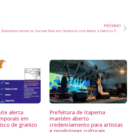
PRÓXIMO
as afetivas da comunidade
Rebobina estreia no Surreal Park em Camboriú com Ratier e Fabricio Peçanha em noite nostálgica de Dance Music
ite alerta
Prefeitura de Itapema
emporais em
mantém aberto
isco de granizo
credenciamento para artistas
e produtores culturais