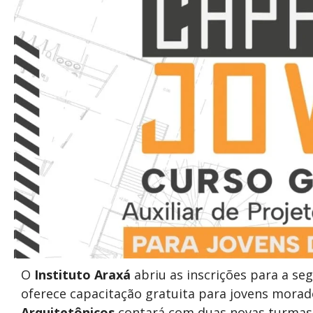
O
Instituto Araxá
abriu as inscrições para a s
oferece capacitação gratuita para jovens mora
Arquitetônicos
contará com duas novas turmas d