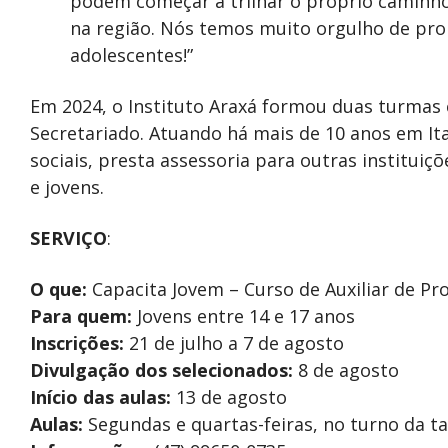
podem começar a trilhar o próprio caminho
na região. Nós temos muito orgulho de pro
adolescentes!”
Em 2024, o Instituto Araxá formou duas turmas
Secretariado. Atuando há mais de 10 anos em Ita
sociais, presta assessoria para outras instituiç
e jovens.
SERVIÇO
:
O que:
Capacita Jovem – Curso de Auxiliar de Pr
Para quem:
Jovens entre 14 e 17 anos
Inscrições:
21 de julho a 7 de agosto
Divulgação dos selecionados:
8 de agosto
Início das aulas:
13 de agosto
Aulas:
Segundas e quartas-feiras, no turno da ta