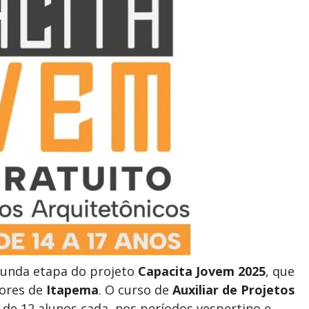
egunda etapa do projeto
Capacita Jovem 2025
, que
dores de
Itapema
. O curso de
Auxiliar de Projetos
e 12 alunos cada, nos períodos vespertino e