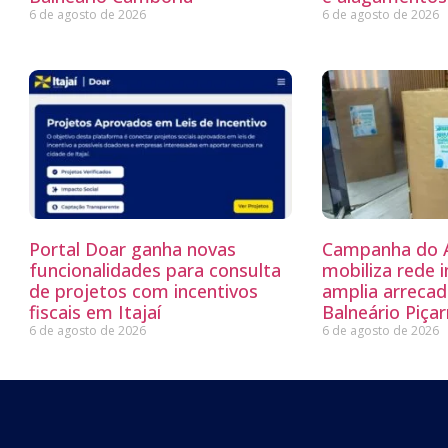
6 de agosto de 2026
6 de agosto de 2026
Portal Doar ganha novas
Campanha do 
funcionalidades para consulta
mobiliza rede i
de projetos com incentivos
amplia arreca
fiscais em Itajaí
Balneário Piçar
6 de agosto de 2026
6 de agosto de 2026