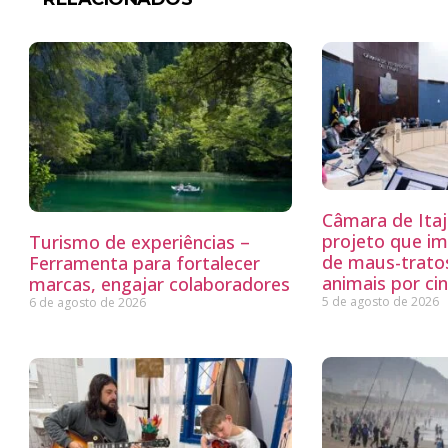
Câmara de Itaj
projeto que i
Turismo de experiências –
de maus-trato
Ferramenta para fortalecer
animais por ci
marcas, engajar colaboradores
5 de agosto de 2026
6 de agosto de 2026