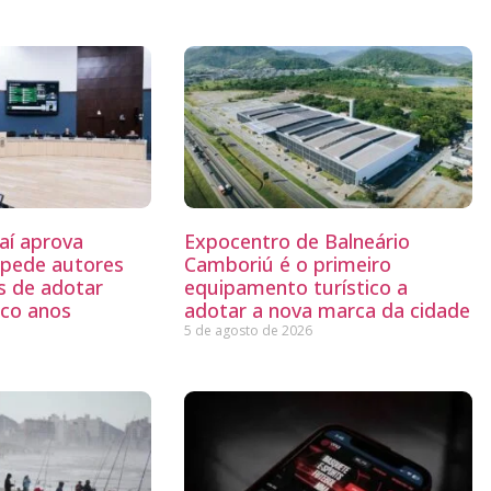
aí aprova
Expocentro de Balneário
mpede autores
Camboriú é o primeiro
s de adotar
equipamento turístico a
nco anos
adotar a nova marca da cidade
5 de agosto de 2026