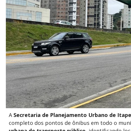
A
Secretaria de Planejamento Urbano de Itap
completo dos pontos de ônibus em todo o municí
urbana de transporte público
, identificando lo