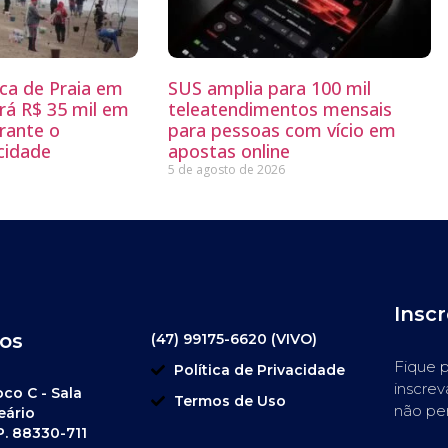
sca de Praia em
SUS amplia para 100 mil
rá R$ 35 mil em
teleatendimentos mensais
rante o
para pessoas com vício em
 cidade
apostas online
5 de agosto de 2026
Insc
os
(47) 99175-6620 (VIVO)
Fique p
Política de Privacidade
inscrev
oco C - Sala
Termos de Uso
não pe
eário
P. 88330-711