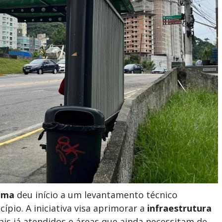
ema
deu início a um levantamento técnico
pio. A iniciativa visa aprimorar a
infraestrutura
cais já atendidos e áreas que ainda necessitam de