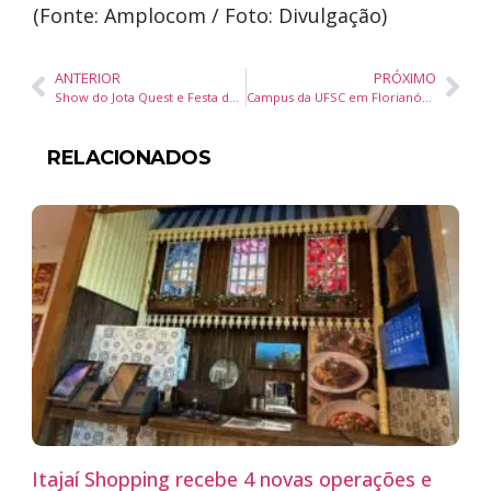
(Fonte: Amplocom / Foto: Divulgação)
ANTERIOR
PRÓXIMO
Show do Jota Quest e Festa dos Amigos em Balneário Camboriú terão segurança reforçada com drones e fiscalização rigorosa
Campus da UFSC em Florianópolis recebe exposição fotográfica que exalta beleza das baleeiras, embarcações típicas do litoral catarinense
RELACIONADOS
Itajaí Shopping recebe 4 novas operações e