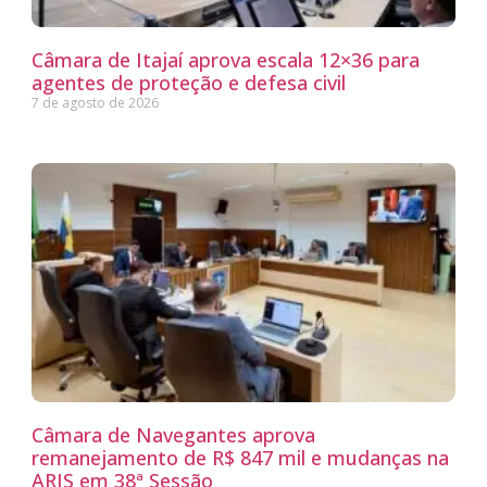
Câmara de Itajaí aprova escala 12×36 para
agentes de proteção e defesa civil
7 de agosto de 2026
Câmara de Navegantes aprova
remanejamento de R$ 847 mil e mudanças na
ARIS em 38ª Sessão