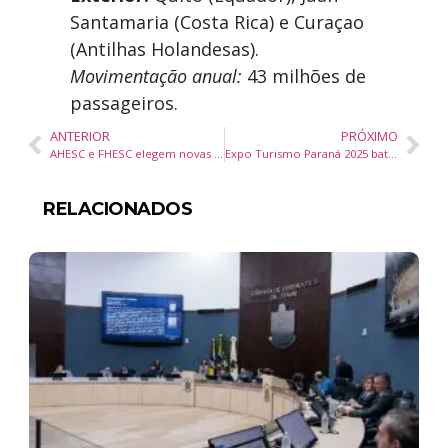
Santamaria (Costa Rica) e Curaçao
(Antilhas Holandesas).
Movimentação anual:
43 milhões de
passageiros.
ANTERIOR
PRÓXIMO
AHESC e FHESC elegem novas diretorias para o triênio 2025-2028
Expo Turismo Paraná 2025 bate recordes e consolida-se como principal evento B2B do setor no estado
RELACIONADOS