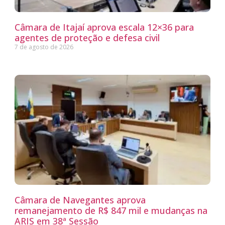
Câmara de Itajaí aprova escala 12×36 para
agentes de proteção e defesa civil
7 de agosto de 2026
Câmara de Navegantes aprova
remanejamento de R$ 847 mil e mudanças na
ARIS em 38ª Sessão