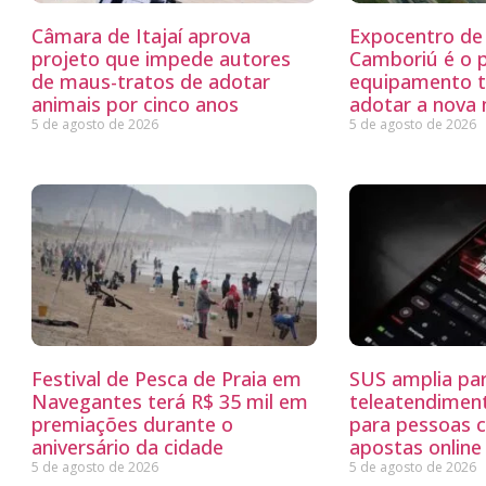
Câmara de Itajaí aprova
Expocentro de 
projeto que impede autores
Camboriú é o 
de maus-tratos de adotar
equipamento tu
animais por cinco anos
adotar a nova
5 de agosto de 2026
5 de agosto de 2026
Festival de Pesca de Praia em
SUS amplia par
Navegantes terá R$ 35 mil em
teleatendimen
premiações durante o
para pessoas 
aniversário da cidade
apostas online
5 de agosto de 2026
5 de agosto de 2026