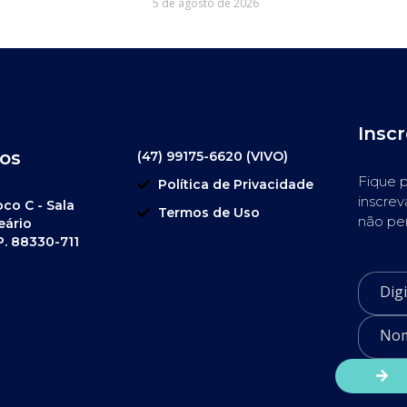
5 de agosto de 2026
Insc
os
(47) 99175-6620 (VIVO)
Fique p
Política de Privacidade
inscrev
oco C - Sala
Termos de Uso
não pe
eário
P. 88330-711