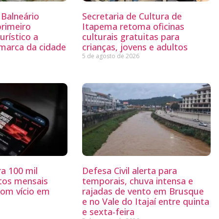
Balneário
Secretaria de Cultura de
primeiro
Itapema retoma oficinas
rístico a
culturais gratuitas para
 marca da cidade
crianças, jovens e adultos
5 de agosto de 2026
a 100 mil
Defesa Civil alerta para
tos mensais
temporais, chuva intensa e
com vício em
rajadas de vento em Brusque
e no Vale do Itajaí entre quinta
e sexta-feira