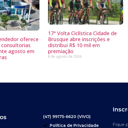
17ª Volta Ciclística Cidade de
endedor oferece
Brusque abre inscrições e
 consultorias
distribui R$ 10 mil em
ante agosto em
premiação
ras
6 de agosto de 2026
Insc
os
(47) 99175-6620 (VIVO)
Fique p
Política de Privacidade