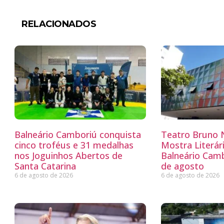
RELACIONADOS
Balneário Camboriú conquista
Teatro Bruno N
cinco troféus e 31 medalhas
Mostra Literá
nos Joguinhos Abertos de
Balneário Camb
Santa Catarina
de agosto
6 de agosto de 2026
6 de agosto de 2026