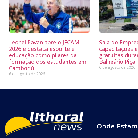
Leonel Pavan abre o JECAM
Sala do Empre
2026 e destaca esporte e
capacitações e
educação como pilares da
gratuitas dur
formação dos estudantes em
Balneário Piçar
Camboriú
6 de agosto de 2026
6 de agosto de 2026
Onde Estam