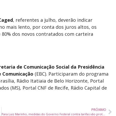
Caged
, referentes a julho, deverão indicar
 mais lento, por conta dos juros altos, os
 80% dos novos contratados com carteira
retaria de Comunicação Social da Presidência
de Comunicação
(EBC). Participaram do programa
asília, Rádio Itatiaia de Belo Horizonte, Portal
os (MS), Portal CNF de Recife, Rádio Capital de
PRÓXIMO
cípios de MS, RJ e SC
Para Luiz Marinho, medidas do Governo Federal contra tarifas vão proteger empregos e ampliar mercados internacionais