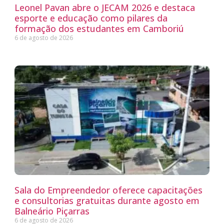
Leonel Pavan abre o JECAM 2026 e destaca
esporte e educação como pilares da
formação dos estudantes em Camboriú
6 de agosto de 2026
Sala do Empreendedor oferece capacitações
e consultorias gratuitas durante agosto em
Balneário Piçarras
6 de agosto de 2026