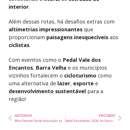
interior
.
Além dessas rotas, há desafios extras com
altimetrias impressionantes
que
proporcionam
paisagens inesquecíveis
aos
ciclistas
.
Com eventos como o
Pedal Vale dos
Encantos
,
Barra Velha
e os municípios
vizinhos fortalecem o
cicloturismo
como
uma alternativa de
lazer
,
esporte
e
desenvolvimento sustentável
para a
região!
ANTERIOR
PRÓXIMO
Miss Paraná Paula Assunção está em confinamento e é uma das favoritas ao título de Miss Brasil 2025!
Natal Encantado 2024: As Decorações Mais Impressionantes de Balneário Camboriú Serão Reveladas