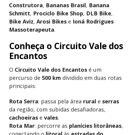
Construtora
,
Bananas Brasil
,
Banana
Schmitt
,
Prociclo Bike Shop
,
DLB Bike
,
Bike Aviz
,
Arosi Bikes
e
Ioná Rodrigues
Massoterapeuta
.
Conheça o Circuito Vale dos
Encantos
O
Circuito Vale dos Encantos
é um
percurso de
500 km
dividido em duas rotas
principais:
Rota Serra
: passa pela área
rural
e
serras
da região, com subidas desafiadoras,
cachoeiras
e
vales
.
Rota Mar
: percorre as
planícies litorâneas
,
conectando o
litoral
às
estradas do