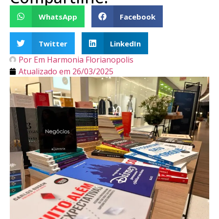
WhatsApp
Facebook
Twitter
LinkedIn
Por
Em Harmonia Florianopolis
Atualizado em
26/03/2025