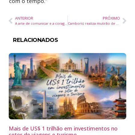
com o tempo.”
ANTERIOR
PRÓXIMO
A arte de comunicar e a coragem de empreender: o legado de Cristiane Soethe
Camboriú realiza mutirão de castração animal com previsão de 480 atendimentos gratuitos
RELACIONADOS
Mais de US$ 1 trilhão em investimentos no
setor de viagens e turismo