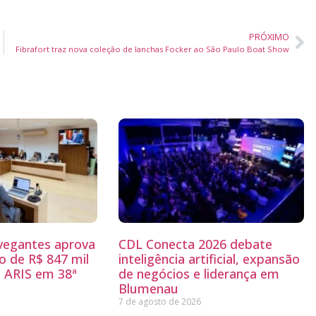
PRÓXIMO
Fibrafort traz nova coleção de lanchas Focker ao São Paulo Boat Show
egantes aprova
CDL Conecta 2026 debate
 de R$ 847 mil
inteligência artificial, expansão
 ARIS em 38ª
de negócios e liderança em
Blumenau
7 de agosto de 2026