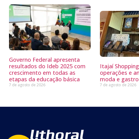
Governo Federal apresenta
resultados do Ideb 2025 com
Itajaí Shoppin
crescimento em todas as
operações e a
etapas da educação básica
moda e gastro
7 de agosto de 2026
7 de agosto de 2026