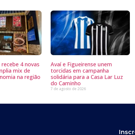
g recebe 4 novas
Avaí e Figueirense unem
mplia mix de
torcidas em campanha
nomia na região
solidária para a Casa Lar Luz
do Caminho
7 de agosto de 2026
Insc