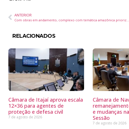
ANTERIOR
Com obras em andamento, complexo com temática amazônica prioriza paisagismo e meio-ambiente
RELACIONADOS
Câmara de Itajaí aprova escala
Câmara de Nav
12×36 para agentes de
remanejamento
proteção e defesa civil
e mudanças na
Sessão
7 de agosto de 2026
7 de agosto de 2026