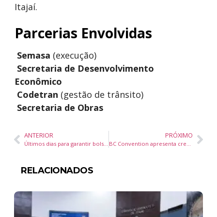
Itajaí.
Parcerias Envolvidas
Semasa
(execução)
Secretaria de Desenvolvimento
Econômico
Codetran
(gestão de trânsito)
Secretaria de Obras
ANTERIOR
PRÓXIMO
Últimos dias para garantir bolsa de R$ 1.050 no Pé-de-Meia Licenciaturas: prazo vai até 30/03
BC Convention apresenta crescimento recorde na captação de eventos e reforça transparência em prestação de contas
RELACIONADOS