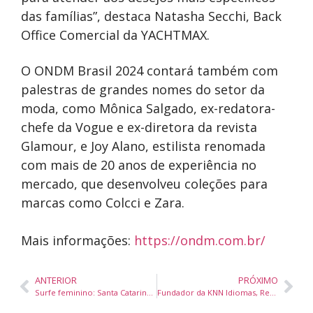
das famílias”, destaca Natasha Secchi, Back
Office Comercial da YACHTMAX.
O ONDM Brasil 2024 contará também com
palestras de grandes nomes do setor da
moda, como Mônica Salgado, ex-redatora-
chefe da Vogue e ex-diretora da revista
Glamour, e Joy Alano, estilista renomada
com mais de 20 anos de experiência no
mercado, que desenvolveu coleções para
marcas como Colcci e Zara.
Mais informações:
https://ondm.com.br/
ANTERIOR
PRÓXIMO
Surfe feminino: Santa Catarina terá evento exclusivo para mulheres
Fundador da KNN Idiomas, Reginaldo Boeira quer dobrar número de brasileiros fluentes em inglês em 10 anos