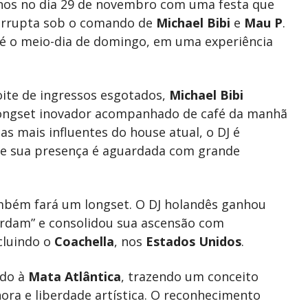
anos no dia 29 de novembro com uma festa que
terrupta sob o comando de
Michael Bibi
e
Mau P
.
é o meio-dia de domingo, em uma experiência
oite de ingressos esgotados,
Michael Bibi
 longset inovador acompanhado de café da manhã
s mais influentes do house atual, o DJ é
, e sua presença é aguardada com grande
mbém fará um longset. O DJ holandês ganhou
erdam” e consolidou sua ascensão com
cluindo o
Coachella
, nos
Estados Unidos
.
ado à
Mata Atlântica
, trazendo um conceito
nora e liberdade artística. O reconhecimento