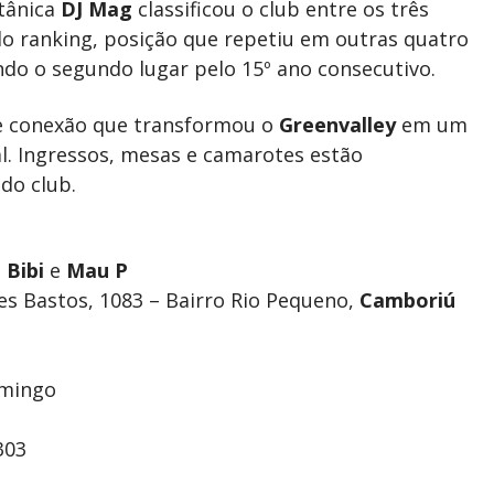
itânica
DJ Mag
classificou o club entre os três
o ranking, posição que repetiu em outras quatro
ndo o segundo lugar pelo 15º ano consecutivo.
o e conexão que transformou o
Greenvalley
em um
l. Ingressos, mesas e camarotes estão
 do club.
 Bibi
e
Mau P
s Bastos, 1083 – Bairro Rio Pequeno,
Camboriú
omingo
303