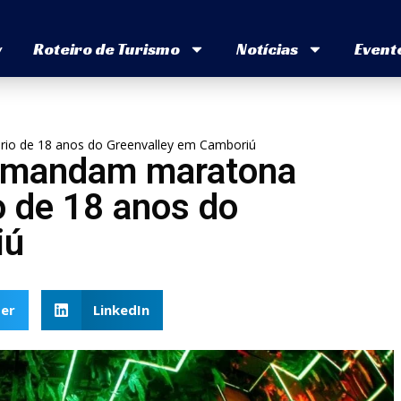
v
Roteiro de Turismo
Notícias
Event
rio de 18 anos do Greenvalley em Camboriú
comandam maratona
o de 18 anos do
iú
er
LinkedIn