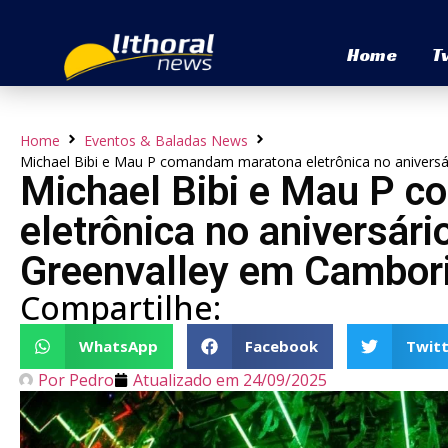
Home
T
Home
Eventos & Baladas News
Michael Bibi e Mau P comandam maratona eletrônica no aniversá
Michael Bibi e Mau P 
eletrônica no aniversári
Greenvalley em Cambor
Compartilhe:
WhatsApp
Facebook
Twitt
Por
Pedro
Atualizado em
24/09/2025