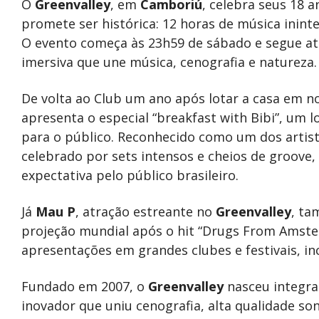
O
Greenvalley
, em
Camboriú
, celebra seus 18 
promete ser histórica: 12 horas de música inin
O evento começa às 23h59 de sábado e segue at
imersiva que une música, cenografia e natureza.
De volta ao Club um ano após lotar a casa em n
apresenta o especial “breakfast with Bibi”, um
para o público. Reconhecido como um dos artista
celebrado por sets intensos e cheios de groove
expectativa pelo público brasileiro.
Já
Mau P
, atração estreante no
Greenvalley
, ta
projeção mundial após o hit “Drugs From Amst
apresentações em grandes clubes e festivais, in
Fundado em 2007, o
Greenvalley
nasceu integr
inovador que uniu cenografia, alta qualidade so