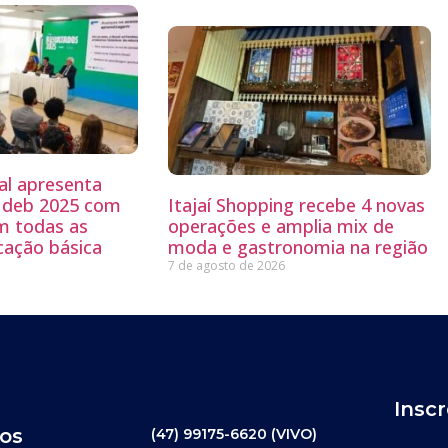
al apresenta
 Ideb 2025 com
Itajaí Shopping recebe 4 novas
m todas as
operações e amplia mix de
cação básica
moda e gastronomia na região
7 de agosto de 2026
Insc
os
(47) 99175-6620 (VIVO)