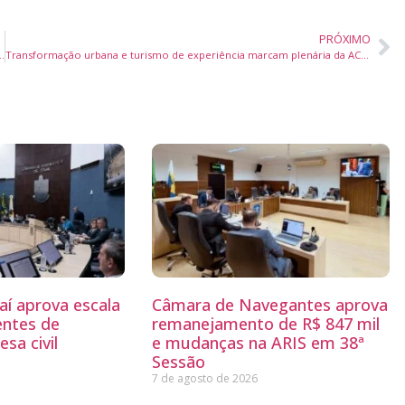
PRÓXIMO
nal de Ballet de Cuba para exame do Corpo de Baile
Transformação urbana e turismo de experiência marcam plenária da ACII em Itajaí
aí aprova escala
Câmara de Navegantes aprova
entes de
remanejamento de R$ 847 mil
sa civil
e mudanças na ARIS em 38ª
Sessão
7 de agosto de 2026