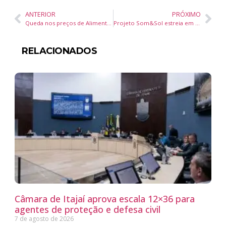
ANTERIOR
PRÓXIMO
Queda nos preços de Alimentação e Bebidas reduz inflação para 0,26% em julho no Brasil
Projeto Som&Sol estreia em Itajaí com festival de arte, música e gastronomia
RELACIONADOS
Câmara de Itajaí aprova escala 12×36 para
agentes de proteção e defesa civil
7 de agosto de 2026