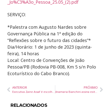
_Jo%C3%A3o_Pessoa_25.05_(2).pdf
SERVIÇO:
*Palestra com Augusto Nardes sobre
Governança Pública na 1ª edição do
“Reflexões sobre o futuro das cidades”*
Dia/Horário: 1 de junho de 2023 (quinta-
feira), 14 horas
Local: Centro de Convenções de João
Pessoa/PB (Rodovia PB-008, Km 5 s/n Polo
Ecoturístico do Cabo Branco).
ANTERIOR
PRÓXIMO
Executiva Zaine Assaf é escolhida Madrinha do Almoço das Quintas
Anamaria Bianchini assina exitoso evento de Keila Siqueira Vila de Oliveira em Cuiabá
RELACIONADOS