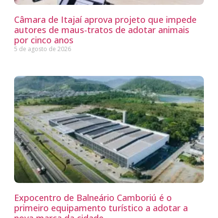
Câmara de Itajaí aprova projeto que impede
autores de maus-tratos de adotar animais
por cinco anos
5 de agosto de 2026
Expocentro de Balneário Camboriú é o
primeiro equipamento turístico a adotar a
nova marca da cidade