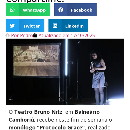
WhatsApp
Facebook
Twitter
LinkedIn
Por
Pedro
Atualizado em
17/10/2025
O
Teatro Bruno Nitz
, em
Balneário
Camboriú
, recebe neste fim de semana o
monólogo “Protocolo Grace”
, realizado