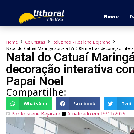
Home
T
Home
Colunistas
Reluzindo - Rosilene Bejarano
Natal do Catuaí Maringá sorteia BYD 0km e traz decoração intera
Natal do Catuaí Maringá
decoração interativa co
Papai Noel
Compartilhe:
WhatsApp
Facebook
Twitt
Por
Rosilene Bejarano
Atualizado em
19/11/2025