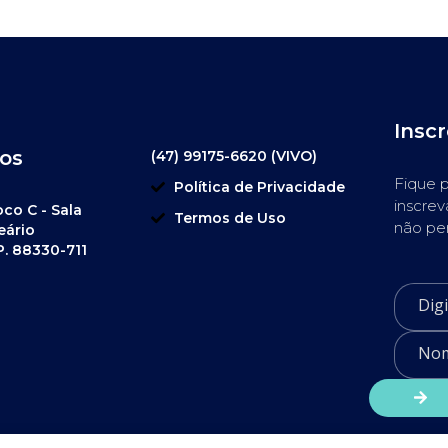
Insc
os
(47) 99175-6620 (VIVO)
Fique p
Política de Privacidade
inscrev
oco C - Sala
Termos de Uso
não pe
eário
P. 88330-711