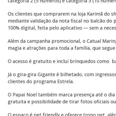
categoria 2 (5 números) e categoria 3 (10 número
Os clientes que comprarem na loja Karimã do s
mediante validação da nota fiscal no balcão do 
100% digital, feita pelo aplicativo — sem a nece
Além da campanha promocional, o Catuaí Marin
magia e atrações para toda a família, que segu
O acesso é gratuito e inclui brinquedos como ba
Já o gira-gira Gigante é bilhetado, com ingresso
clientes do programa Estrela.
O Papai Noel também marca presença até o dia 
gratuita e possibilidade de tirar fotos oficiais
O espaço é pet friendly e oferece trono pet, a