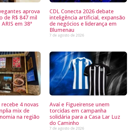
egantes aprova
CDL Conecta 2026 debate
 de R$ 847 mil
inteligência artificial, expansão
 ARIS em 38ª
de negócios e liderança em
Blumenau
7 de agosto de 2026
g recebe 4 novas
Avaí e Figueirense unem
mplia mix de
torcidas em campanha
nomia na região
solidária para a Casa Lar Luz
do Caminho
7 de agosto de 2026