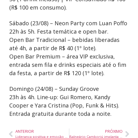
(R$ 100 em consumo).
Sábado (23/08) – Neon Party com Luan Poffo
22h às 5h. Festa temática e open bar.
Open Bar Tradicional – bebidas liberadas
até 4h, a partir de R$ 40 (1º lote).
Open Bar Premium – área VIP exclusiva,
entrada sem fila e drinks especiais até o fim
da festa, a partir de R$ 120 (1º lote).
Domingo (24/08) – Sunday Groove
23h às 4h. Line-up: Gui Romero, Kandy
Cooper e Yara Cristina (Pop, Funk & Hits).
Entrada gratuita durante toda a noite.
ANTERIOR
PRÓXIMO
Liderança positiva e emoção no varejo são destaques de palestra em Brusque
Balneário Camboriú implanta Regin 2.0 e libera viabilidade empresarial de forma imediata