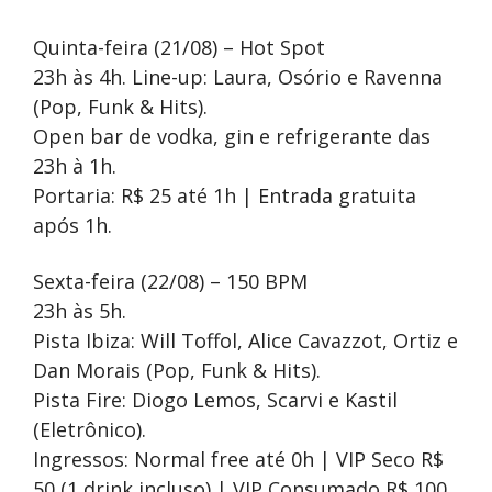
Quinta-feira (21/08) – Hot Spot
23h às 4h. Line-up: Laura, Osório e Ravenna
(Pop, Funk & Hits).
Open bar de vodka, gin e refrigerante das
23h à 1h.
Portaria: R$ 25 até 1h | Entrada gratuita
após 1h.
Sexta-feira (22/08) – 150 BPM
23h às 5h.
Pista Ibiza: Will Toffol, Alice Cavazzot, Ortiz e
Dan Morais (Pop, Funk & Hits).
Pista Fire: Diogo Lemos, Scarvi e Kastil
(Eletrônico).
Ingressos: Normal free até 0h | VIP Seco R$
50 (1 drink incluso) | VIP Consumado R$ 100