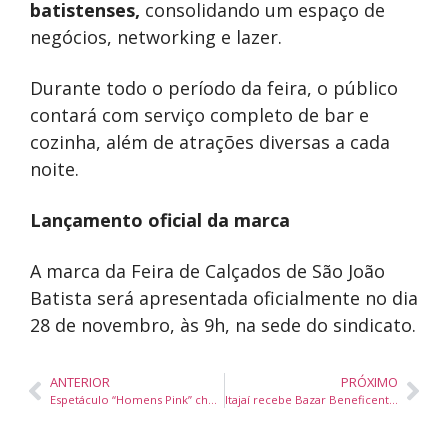
batistenses,
consolidando um espaço de
negócios, networking e lazer.
Durante todo o período da feira, o público
contará com serviço completo de bar e
cozinha, além de atrações diversas a cada
noite.
Lançamento oficial da marca
A marca da Feira de Calçados de São João
Batista será apresentada oficialmente no dia
28 de novembro, às 9h, na sede do sindicato.
ANTERIOR
PRÓXIMO
Espetáculo “Homens Pink” chega a Itajaí e Joinville com apresentações gratuitas em novembro
Itajaí recebe Bazar Beneficente do Hospital Infantil Pequeno Anjo com produtos apreendidos pela Receita Federal