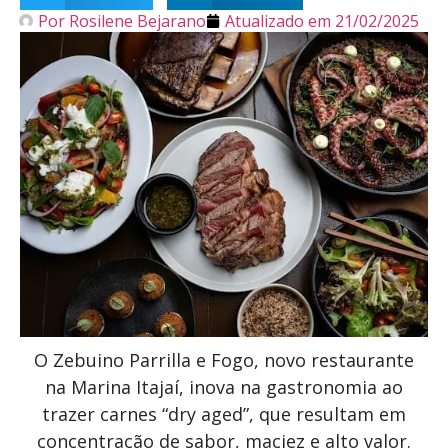
Por
Rosilene Bejarano
Atualizado em
21/02/2025
O Zebuino Parrilla e Fogo, novo restaurante
na Marina Itajaí, inova na gastronomia ao
trazer carnes “dry aged”, que resultam em
concentração de sabor, maciez e alto valor.