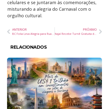
celulares e se juntaram às comemorações,
misturando a alegria do Carnaval com o
orgulho cultural.
ANTERIOR
PRÓXIMO
BC Folia Leva Alegria para Ruas e Praias no Domingo de Carnaval em Balneário Camboriú
Itajaí Recebe Turnê Gratuita de Gustavo Bardim, Campeão do The Voice Kids, e Duo Viocello
RELACIONADOS