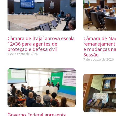
Câmara de Itajaí aprova escala
Câmara de Nav
12×36 para agentes de
remanejamento
proteção e defesa civil
e mudanças na
Sessão
7 de agosto de 2026
7 de agosto de 2026
Governo Federal apresenta