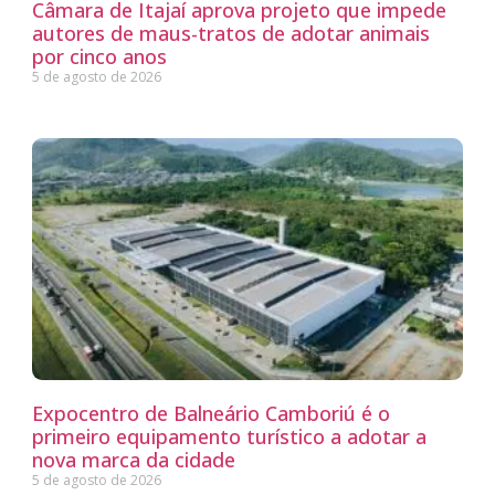
Câmara de Itajaí aprova projeto que impede
autores de maus-tratos de adotar animais
por cinco anos
5 de agosto de 2026
Expocentro de Balneário Camboriú é o
primeiro equipamento turístico a adotar a
nova marca da cidade
5 de agosto de 2026