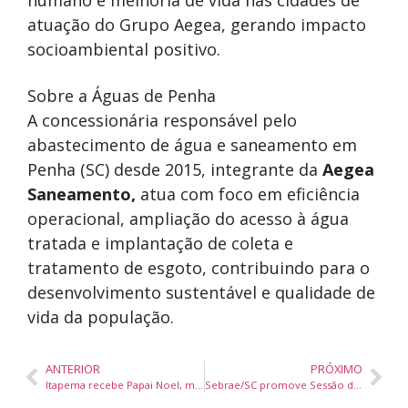
humano e melhoria de vida nas cidades de
atuação do Grupo Aegea, gerando impacto
socioambiental positivo.
Sobre a Águas de Penha
A concessionária responsável pelo
abastecimento de água e saneamento em
Penha (SC) desde 2015, integrante da
Aegea
Saneamento,
atua com foco em eficiência
operacional, ampliação do acesso à água
tratada e implantação de coleta e
tratamento de esgoto, contribuindo para o
desenvolvimento sustentável e qualidade de
vida da população.
ANTERIOR
PRÓXIMO
Itapema recebe Papai Noel, música ao vivo e decoração natalina no Calçadão Praia Shopping
Sebrae/SC promove Sessão de Negócios em Balneário Camboriú e aproxima produtores rurais de empreendimentos de alimentação