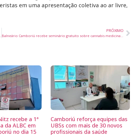
eristas em uma apresentação coletiva ao ar livre,
PRÓXIMO
ea gratuita para Pessoas com Deficiência no Centreventos
Balneário Camboriú recebe seminário gratuito sobre cannabis medicinal e saúde pública nos dias 25 e 26 de junho
itz recebe a 1ª
Camboriú reforça equipes das
ria da ALBC em
UBSs com mais de 30 novos
oriú no dia 15
profissionais da saúde