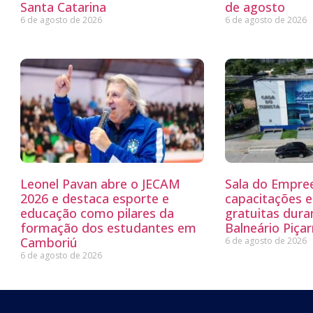
Santa Catarina
de agosto
6 de agosto de 2026
6 de agosto de 2026
Leonel Pavan abre o JECAM
Sala do Empre
2026 e destaca esporte e
capacitações e
educação como pilares da
gratuitas dur
formação dos estudantes em
Balneário Piçar
Camboriú
6 de agosto de 2026
6 de agosto de 2026