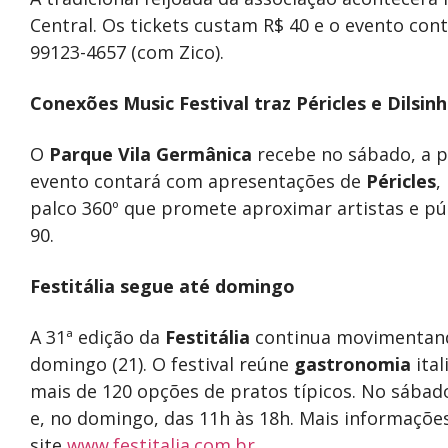
Central. Os tickets custam R$ 40 e o evento con
99123-4657 (com Zico).
Conexões Music Festival traz Péricles e Dilsin
O
Parque Vila Germânica
recebe no sábado, a p
evento contará com apresentações de
Péricles
,
palco 360º que promete aproximar artistas e púb
90.
Festitália segue até domingo
A 31ª edição da
Festitália
continua movimentando
domingo (21). O festival reúne
gastronomia
ital
mais de 120 opções de pratos típicos. No sábad
e, no domingo, das 11h às 18h. Mais informações
site
www.festitalia.com.br
.