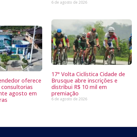
6 de agosto de 2026
17ª Volta Ciclística Cidade de
endedor oferece
Brusque abre inscrições e
 consultorias
distribui R$ 10 mil em
ante agosto em
premiação
ras
6 de agosto de 2026