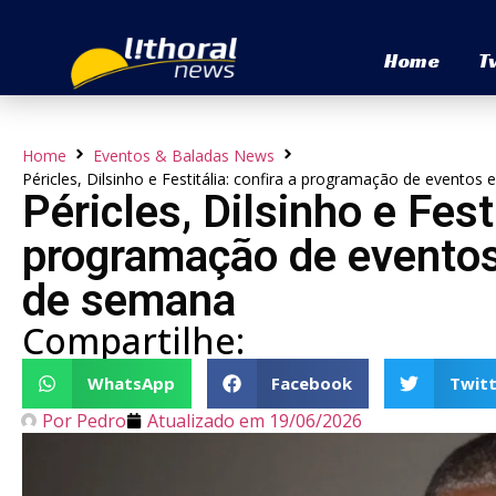
Home
T
Home
Eventos & Baladas News
Péricles, Dilsinho e Festitália: confira a programação de event
Péricles, Dilsinho e Festi
programação de evento
de semana
Compartilhe:
WhatsApp
Facebook
Twitt
Por
Pedro
Atualizado em
19/06/2026