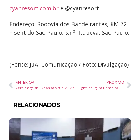
cyanresort.com.br
e @cyanresort
Endereço: Rodovia dos Bandeirantes, KM 72
0
– sentido São Paulo, s.n
, Itupeva, São Paulo.
(Fonte: JuAl Comunicação / Foto: Divulgação)
ANTERIOR
PRÓXIMO
Vernissage da Exposição “Universo das Cores”
Azul Light Inaugura Primeiro Showroom de Telas de LED de Alta Performance no Sul do País
RELACIONADOS