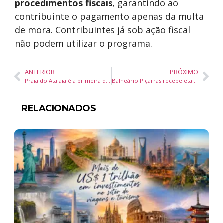
procedimentos fiscais
, garantindo ao
contribuinte o pagamento apenas da multa
de mora. Contribuintes já sob ação fiscal
não podem utilizar o programa.
ANTERIOR
PRÓXIMO
Praia do Atalaia é a primeira de Itajaí a receber o selo internacional Bandeira Azul
Balneário Piçarras recebe etapa do Circuito Catarinense de Vôlei de Praia e Liga de Vôlei de Quadra Sub-14 e Sub-15
RELACIONADOS