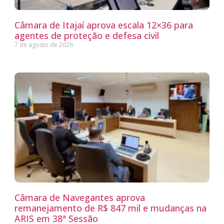
Câmara de Itajaí aprova escala 12×36 para
agentes de proteção e defesa civil
7 de agosto de 2026
Câmara de Navegantes aprova
remanejamento de R$ 847 mil e mudanças na
ARIS em 38ª Sessão