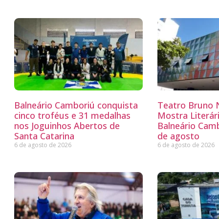
Balneário Camboriú conquista
Teatro Bruno N
cinco troféus e 31 medalhas
Mostra Literá
nos Joguinhos Abertos de
Balneário Camb
Santa Catarina
de agosto
6 de agosto de 2026
6 de agosto de 2026