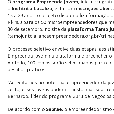
O
programa Empreenda Jovem
, iniciativa grat
o
Instituto Localiza
, está com
inscrições abert
15 a 29 anos, o projeto disponibiliza formação o
R$ 400 para os 50 microempreendedores que mais
30 de setembro, no site da
plataforma Tamo J
(tamojunto.aliancaempreendedora.org.br/trilh
O processo seletivo envolve duas etapas: assisti
Empreenda Jovem na plataforma e preencher o fo
Ao todo, 100 jovens serão selecionados para ci
desafios práticos.
“Acreditamos no potencial empreendedor da juv
certo, esses jovens podem transformar suas rea
Bernardo, líder do programa Guru de Negócios 
De acordo com o
Sebrae
, o empreendedorismo e