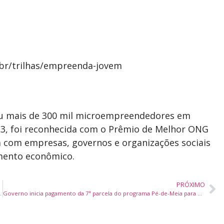
.br/trilhas/empreenda-jovem
iou mais de 300 mil microempreendedores em
23, foi reconhecida com o Prêmio de Melhor ONG
a com empresas, governos e organizações sociais
imento econômico.
PRÓXIMO
e circuito de festas típicas
Governo inicia pagamento da 7ª parcela do programa Pé-de-Meia para estudantes do ensino médio