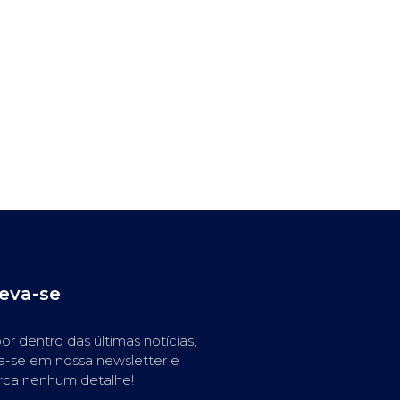
reva-se
or dentro das últimas notícias,
a-se em nossa newsletter e
rca nenhum detalhe!