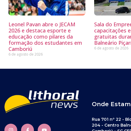
Leonel Pavan abre o JECAM
Sala do Empre
2026 e destaca esporte e
capacitações e
educação como pilares da
gratuitas dur
formação dos estudantes em
Balneário Piçar
Camboriú
6 de agosto de 2026
6 de agosto de 2026
Onde Estam
Rua 701 nº 22 - Bl
204 - Centro Baln
Camboriú – SC CE