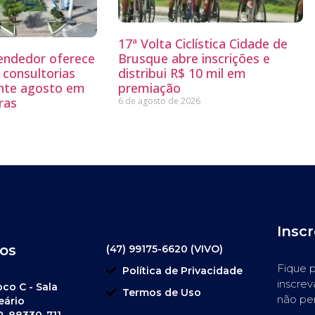
17ª Volta Ciclística Cidade de
endedor oferece
Brusque abre inscrições e
 consultorias
distribui R$ 10 mil em
ante agosto em
premiação
ras
6 de agosto de 2026
Insc
os
(47) 99175-6620 (VIVO)
Fique p
Política de Privacidade
inscrev
oco C - Sala
Termos de Uso
não pe
eário
P. 88330-711