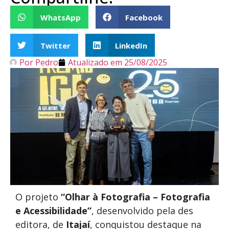
WhatsApp
Facebook
Twitter
LinkedIn
Por
Pedro
Atualizado em
25/08/2025
O projeto
“Olhar à Fotografia – Fotografia
e Acessibilidade”
, desenvolvido pela des
editora, de
Itajaí
, conquistou destaque na