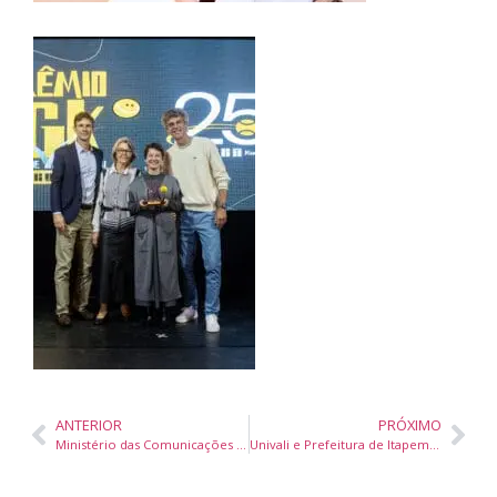
ANTERIOR
PRÓXIMO
Ministério das Comunicações define representantes da sociedade civil para o Plano Nacional de Inclusão Digital
Univali e Prefeitura de Itapema inauguram Centro de Atendimento para pessoas com Transtorno do Espectro Autista