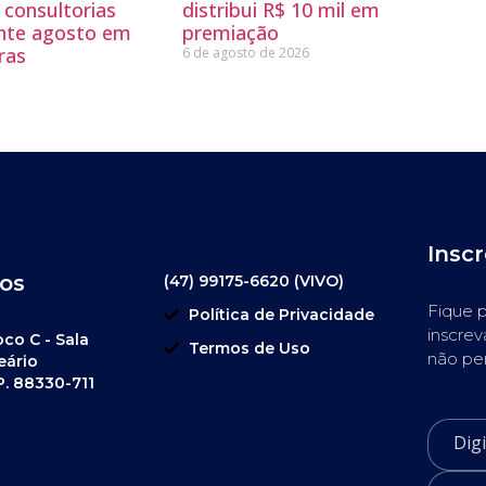
 consultorias
distribui R$ 10 mil em
ante agosto em
premiação
ras
6 de agosto de 2026
Insc
os
(47) 99175-6620 (VIVO)
Fique p
Política de Privacidade
inscrev
oco C - Sala
Termos de Uso
não pe
eário
P. 88330-711