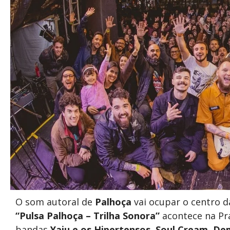
O som autoral de
Palhoça
vai ocupar o centro d
“Pulsa Palhoça – Trilha Sonora”
acontece na Pr
bandas
Yaju e os Hipertensos
,
Soul Cream
,
De