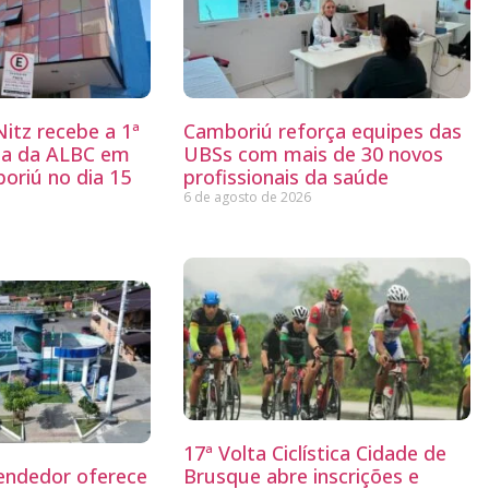
itz recebe a 1ª
Camboriú reforça equipes das
ria da ALBC em
UBSs com mais de 30 novos
oriú no dia 15
profissionais da saúde
6 de agosto de 2026
17ª Volta Ciclística Cidade de
endedor oferece
Brusque abre inscrições e