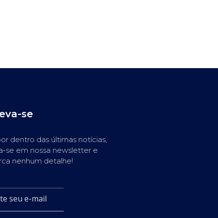
reva-se
or dentro das últimas notícias,
a-se em nossa newsletter e
rca nenhum detalhe!