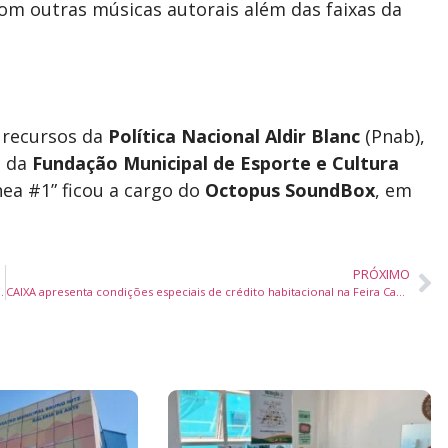
om outras músicas autorais além das faixas da
m recursos da
Política Nacional Aldir Blanc
(Pnab),
o da
Fundação Municipal de Esporte e Cultura
nea #1” ficou a cargo do
Octopus SoundBox
, em
PRÓXIMO
, cultura urbana e R$ 10 mil em premiação
CAIXA apresenta condições especiais de crédito habitacional na Feira CasaPronta Criciúma 2025