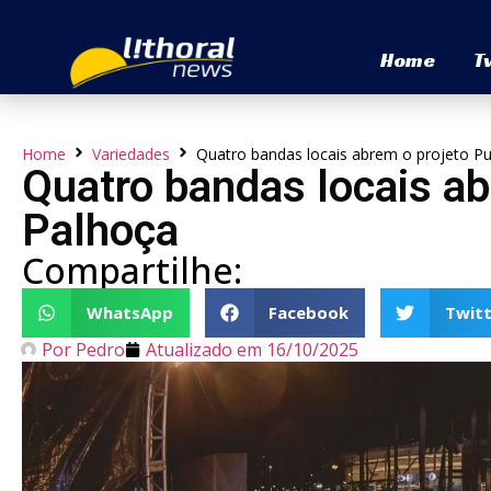
Home
T
Home
Variedades
Quatro bandas locais abrem o projeto Pu
Quatro bandas locais ab
Palhoça
Compartilhe:
WhatsApp
Facebook
Twitt
Por
Pedro
Atualizado em
16/10/2025