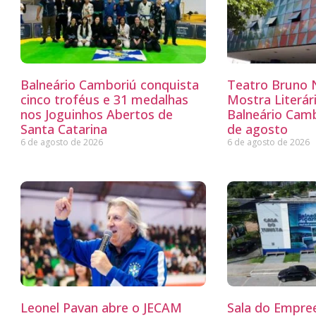
Balneário Camboriú conquista
Teatro Bruno N
cinco troféus e 31 medalhas
Mostra Literá
nos Joguinhos Abertos de
Balneário Camb
Santa Catarina
de agosto
6 de agosto de 2026
6 de agosto de 2026
Leonel Pavan abre o JECAM
Sala do Empre