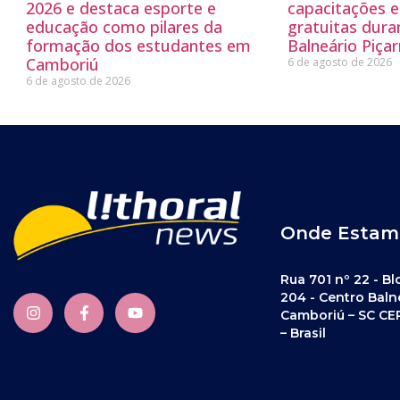
2026 e destaca esporte e
capacitações e
educação como pilares da
gratuitas dur
formação dos estudantes em
Balneário Piçar
Camboriú
6 de agosto de 2026
6 de agosto de 2026
Onde Estam
Rua 701 nº 22 - Bl
204 - Centro Baln
Camboriú – SC CE
– Brasil