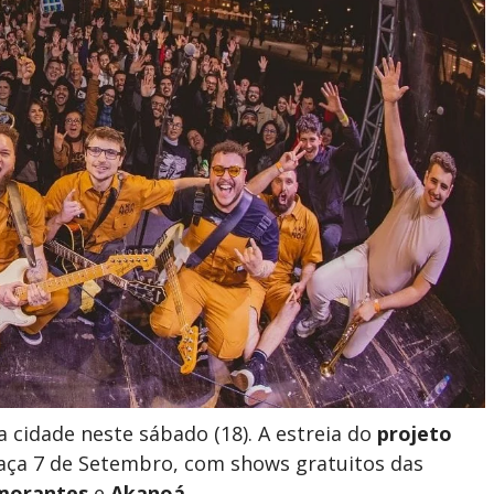
a cidade neste sábado (18). A estreia do
projeto
aça 7 de Setembro, com shows gratuitos das
morantes
e
Akanoá
.