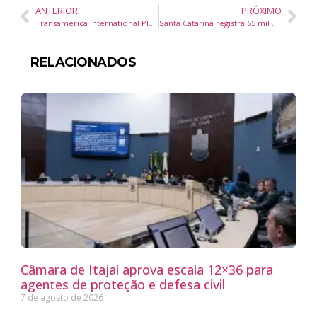
ANTERIOR
PRÓXIMO
Transamerica International Plaza (SP) apresenta experiências gastronômicas para o Dia dos Namorados
Santa Catarina registra 65 mil novas CNHs e economia de R$ 114,5 milhões com curso teórico gratuito
RELACIONADOS
Câmara de Itajaí aprova escala 12×36 para
agentes de proteção e defesa civil
7 de agosto de 2026