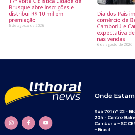
17ª Volta Ciclística Cidade de
Brusque abre inscrições e
distribui R$ 10 mil em
Dia dos Pais i
premiação
comércio de Ba
Camboriú e C
6 de agosto de 2026
expectativa d
nas vendas
6 de agosto de 2026
Onde Estam
Rua 701 nº 22 - Bl
204 - Centro Baln
Camboriú – SC CE
– Brasil