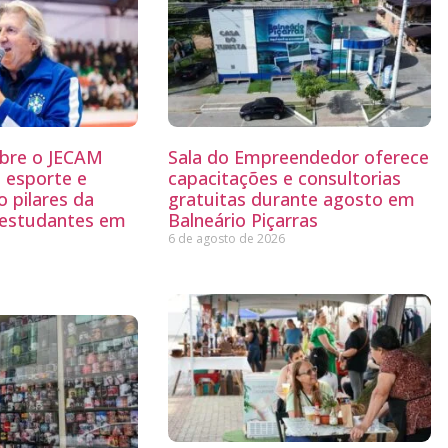
abre o JECAM
Sala do Empreendedor oferece
 esporte e
capacitações e consultorias
 pilares da
gratuitas durante agosto em
 estudantes em
Balneário Piçarras
6 de agosto de 2026