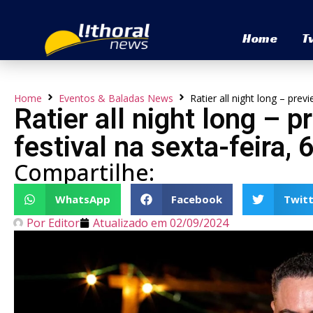
Home
T
Home
Eventos & Baladas News
Ratier all night long – pre
Ratier all night long –
festival na sexta-feira,
Compartilhe:
WhatsApp
Facebook
Twitt
Por
Editor
Atualizado em
02/09/2024