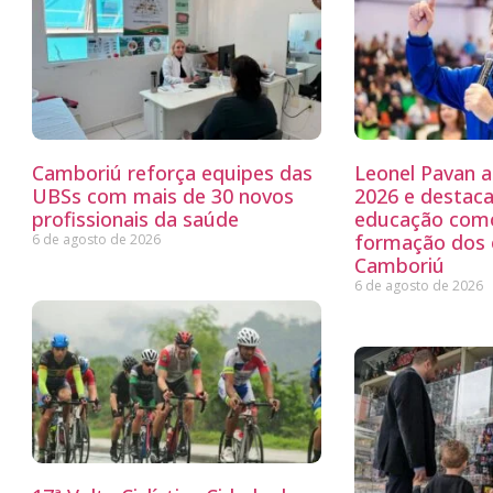
Camboriú reforça equipes das
Leonel Pavan 
UBSs com mais de 30 novos
2026 e destaca
profissionais da saúde
educação como
formação dos
6 de agosto de 2026
Camboriú
6 de agosto de 2026