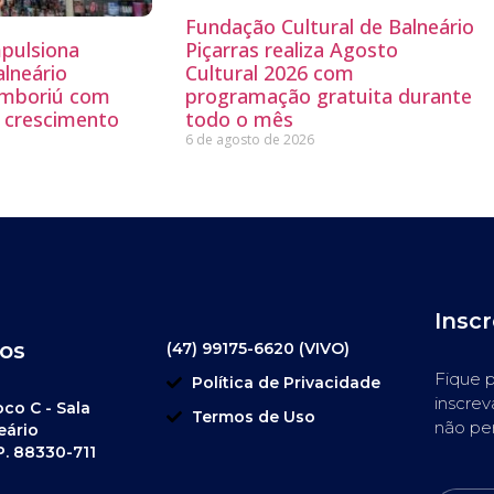
Fundação Cultural de Balneário
mpulsiona
Piçarras realiza Agosto
lneário
Cultural 2026 com
amboriú com
programação gratuita durante
e crescimento
todo o mês
6 de agosto de 2026
Insc
os
(47) 99175-6620 (VIVO)
Fique p
Política de Privacidade
inscrev
oco C - Sala
Termos de Uso
não pe
eário
P. 88330-711