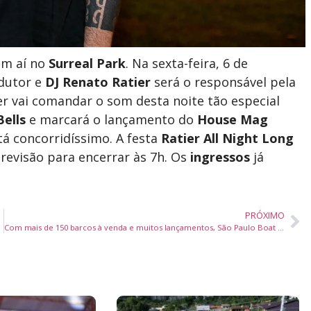
em aí no
Surreal Park
. Na sexta-feira, 6 de
odutor e
DJ Renato Ratier
será o responsável pela
er vai comandar o som desta noite tão especial
Bells
e marcará o lançamento do
House Mag
tá concorridíssimo. A festa
Ratier All Night Long
previsão para encerrar às 7h. Os
ingressos
já
PRÓXIMO
Com mais de 150 barcos à venda e muitos lançamentos, São Paulo Boat Show registra recorde de expositores