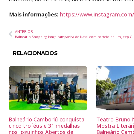
Mais informações:
https://www.instagram.com/s
ANTERIOR
Balneário Shopping lança campanha de Natal com sorteio de 
RELACIONADOS
Balneário Camboriú conquista
Teatro Bruno N
cinco troféus e 31 medalhas
Mostra Literá
nos Joguinhos Abertos de
Balneário Camb