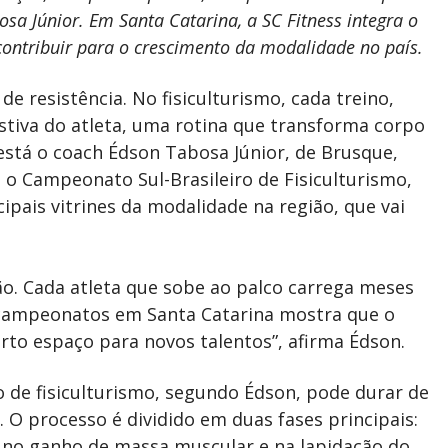
sa Júnior. Em Santa Catarina, a SC Fitness integra o
 contribuir para o crescimento da modalidade no país.
de resistência. No fisiculturismo, cada treino,
stiva do atleta, uma rotina que transforma corpo
está o coach Édson Tabosa Júnior, de Brusque,
o Campeonato Sul-Brasileiro de Fisiculturismo,
ipais vitrines da modalidade na região, que vai
ão. Cada atleta que sobe ao palco carrega meses
s campeonatos em Santa Catarina mostra que o
erto espaço para novos talentos”, afirma Édson.
de fisiculturismo, segundo Édson, pode durar de
 O processo é dividido em duas fases principais:
á no ganho de massa muscular e na lapidação do