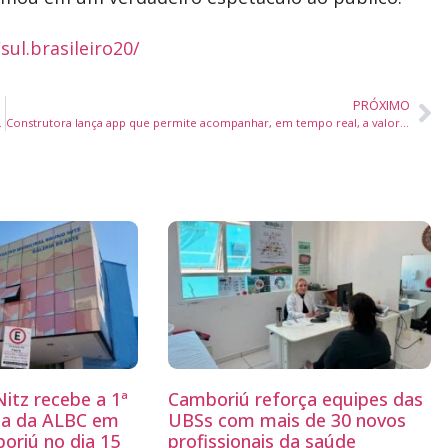
ul.brasileiro20/
PRÓXIMO
um Jeep Commander
Construtora lança app que permite acompanhar, em tempo real, a valorização de imóveis como uma carteira de ações
itz recebe a 1ª
Camboriú reforça equipes das
ria da ALBC em
UBSs com mais de 30 novos
oriú no dia 15
profissionais da saúde