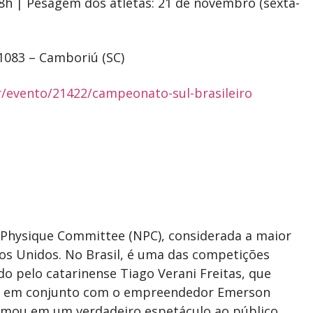
8h | Pesagem dos atletas: 21 de novembro (sexta-
1083 – Camboriú (SC)
r/evento/21422/campeonato-sul-brasileiro
l Physique Committee (NPC), considerada a maior
os Unidos. No Brasil, é uma das competições
do pelo catarinense Tiago Verani Freitas, que
ado em conjunto com o empreendedor Emerson
formou em um verdadeiro espetáculo ao público.