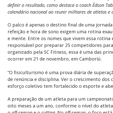
definir o resultado, como destaca o coach Édson Tabo
calendário nacional ao reunir milhares de atletas e
O palco é apenas o destino final de uma jornada 
refeição e hora de sono exigem uma rotina exau
e mente. Entre os nomes que vivem essa rotina 
responsável por preparar 25 competidores para 
organizado pela SC Fitness, essa é uma das princ
ocorrer em 21 de novembro, em Camboriú.
“O fisiculturismo é uma prova diária de superaç
de renúncia e disciplina. Ver o crescimento do
esforço coletivo tem fortalecido o esporte e ab
A preparação de um atleta para um campeonato 
oito meses a um ano, conforme o nível do atleta.
o
off-season
e o
cutting
. No
off-season
, o foco est