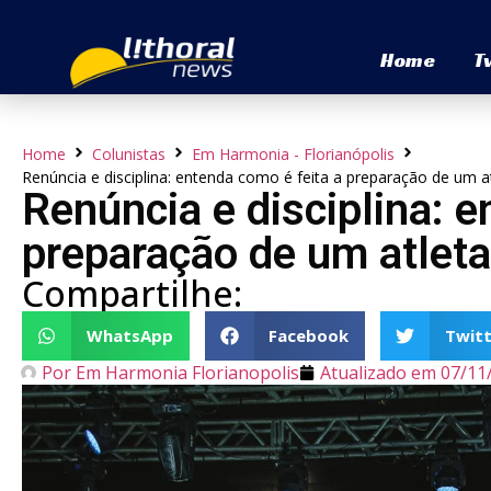
Home
T
Home
Colunistas
Em Harmonia - Florianópolis
Renúncia e disciplina: entenda como é feita a preparação de um at
Renúncia e disciplina: e
preparação de um atleta
Compartilhe:
WhatsApp
Facebook
Twitt
Por
Em Harmonia Florianopolis
Atualizado em
07/11