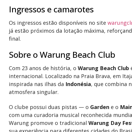
Ingressos e camarotes
Os ingressos estão disponíveis no site
warungcl
já estão próximos da lotação máxima, reforçand
final.
Sobre o Warung Beach Club
Com 23 anos de história, o
Warung Beach Club
é
internacional. Localizado na Praia Brava, em Ita
inspirada nas ilhas da
Indonésia
, que combina n
atmosfera singular.
O clube possui duas pistas — o
Garden
e o
Mai
com uma curadoria musical reconhecida mundia
Warung promove o tradicional
Warung Day Fest
sua experiência para diferentes cidades do Brasil