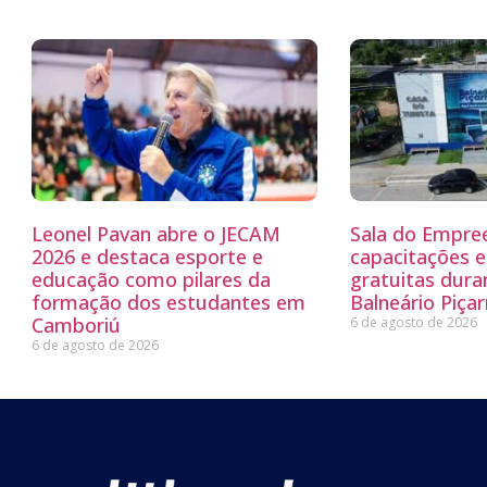
Leonel Pavan abre o JECAM
Sala do Empre
2026 e destaca esporte e
capacitações e
educação como pilares da
gratuitas dur
formação dos estudantes em
Balneário Piçar
Camboriú
6 de agosto de 2026
6 de agosto de 2026