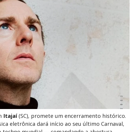
em
Itajaí
(SC), promete um encerramento histórico.
ca eletrônica dará início ao seu último Carnaval,
 techno mundial — comandando a abertura