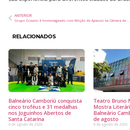
ANTERIOR
Grupo Oceanic é homenageado com Moção de Aplauso na Câmara de Vereadores de Balneário Camboriú
RELACIONADOS
Balneário Camboriú conquista
Teatro Bruno N
cinco troféus e 31 medalhas
Mostra Literá
nos Joguinhos Abertos de
Balneário Camb
Santa Catarina
de agosto
6 de agosto de 2026
6 de agosto de 2026