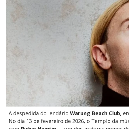
A despedida do lendário
Warung Beach Club
, 
No dia 13 de fevereiro de 2026, o Templo da músi
com
Richie Hawtin
— um dos maiores nomes do