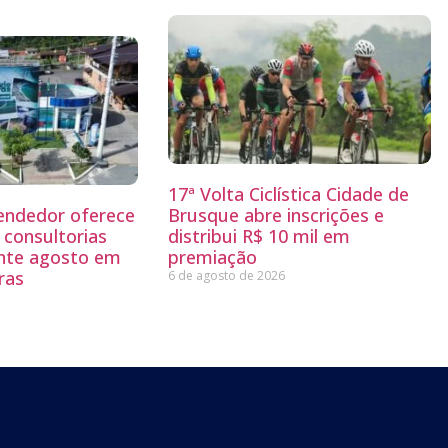
17ª Volta Ciclística Cidade de
endedor oferece
Brusque abre inscrições e
 consultorias
distribui R$ 10 mil em
ante agosto em
premiação
ras
6 de agosto de 2026