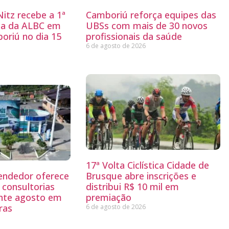
itz recebe a 1ª
Camboriú reforça equipes das
ria da ALBC em
UBSs com mais de 30 novos
oriú no dia 15
profissionais da saúde
6 de agosto de 2026
17ª Volta Ciclística Cidade de
endedor oferece
Brusque abre inscrições e
 consultorias
distribui R$ 10 mil em
ante agosto em
premiação
ras
6 de agosto de 2026