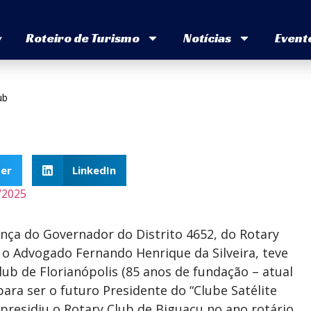
v
Roteiro de Turismo
Notícias
Event
ub
er
LinkedIn
/2025
sença do Governador do Distrito 4652, do Rotary
 o Advogado Fernando Henrique da Silveira, teve
lub de Florianópolis (85 anos de fundação – atual
ara ser o futuro Presidente do “Clube Satélite
 presidiu o Rotary Club de Biguaçu no ano rotário