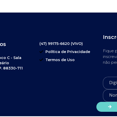
Insc
os
(47) 99175-6620 (VIVO)
Fique p
Política de Privacidade
inscrev
oco C - Sala
Termos de Uso
não pe
eário
P. 88330-711