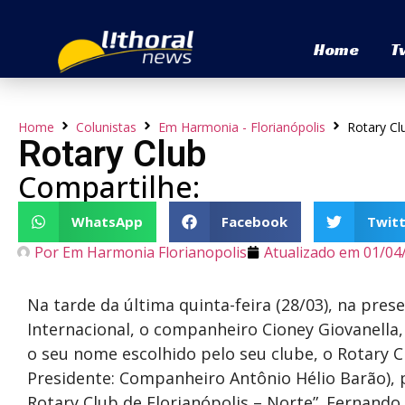
Home
T
Home
Colunistas
Em Harmonia - Florianópolis
Rotary Cl
Rotary Club
Compartilhe:
WhatsApp
Facebook
Twitt
Por
Em Harmonia Florianopolis
Atualizado em
01/04
Na tarde da última quinta-feira (28/03), na pre
Internacional, o companheiro Cioney Giovanella,
o seu nome escolhido pelo seu clube, o Rotary C
Presidente: Companheiro Antônio Hélio Barão), p
Rotary Club de Florianópolis – Norte”. Fernando