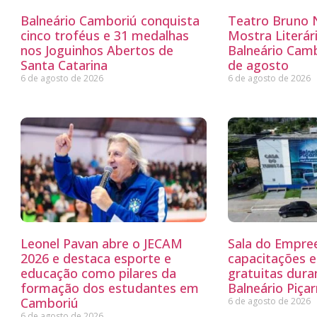
Balneário Camboriú conquista
Teatro Bruno N
cinco troféus e 31 medalhas
Mostra Literá
nos Joguinhos Abertos de
Balneário Camb
Santa Catarina
de agosto
6 de agosto de 2026
6 de agosto de 2026
Leonel Pavan abre o JECAM
Sala do Empre
2026 e destaca esporte e
capacitações e
educação como pilares da
gratuitas dur
formação dos estudantes em
Balneário Piçar
Camboriú
6 de agosto de 2026
6 de agosto de 2026