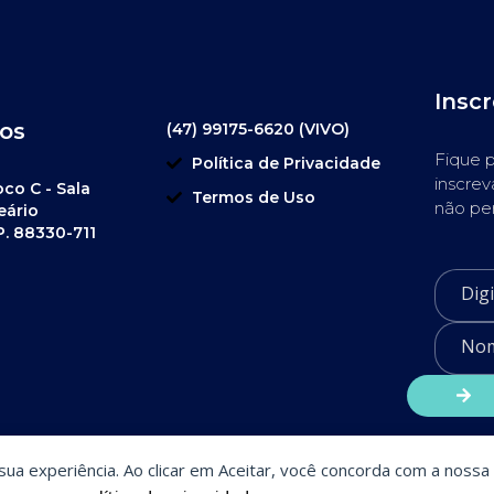
Insc
os
(47) 99175-6620 (VIVO)
Fique p
Política de Privacidade
inscrev
oco C - Sala
Termos de Uso
não pe
eário
P. 88330-711
a sua experiência. Ao clicar em Aceitar, você concorda com a nossa 