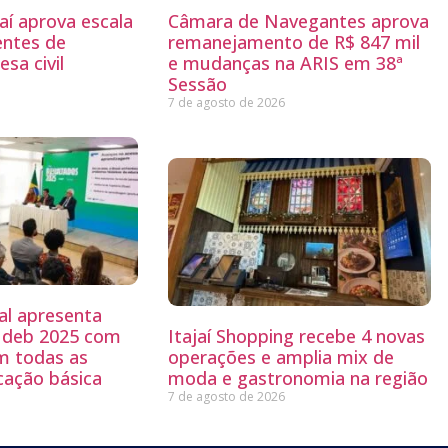
aí aprova escala
Câmara de Navegantes aprova
entes de
remanejamento de R$ 847 mil
sa civil
e mudanças na ARIS em 38ª
Sessão
7 de agosto de 2026
al apresenta
 Ideb 2025 com
Itajaí Shopping recebe 4 novas
m todas as
operações e amplia mix de
cação básica
moda e gastronomia na região
7 de agosto de 2026