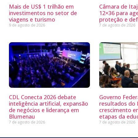
Mais de US$ 1 trilhão em
Câmara de Itaj
investimentos no setor de
12×36 para ag
viagens e turismo
proteção e defe
9 de agosto de 2026
7 de agosto de 2026
CDL Conecta 2026 debate
Governo Feder
inteligência artificial, expansão
resultados do
de negócios e liderança em
crescimento e
Blumenau
etapas da edu
7 de agosto de 2026
7 de agosto de 2026