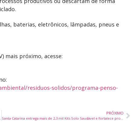
 processos produtivos ou descartam de forma
clado.
as, baterias, eletrônicos, lâmpadas, pneus e
V) mais próximo, acesse:
no:
-ambiental/residuos-solidos/programa-penso-
PRÓXIMO
o Ideb através do Prêmio Reconhecer
Santa Catarina entrega mais de 2,3 mil Kits Solo Saudável e fortalece produtividade com preservação ambiental