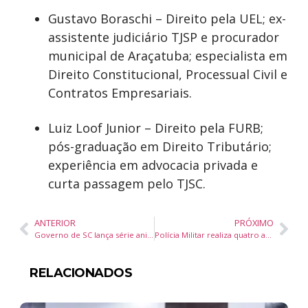
Gustavo Boraschi – Direito pela UEL; ex-
assistente judiciário TJSP e procurador
municipal de Araçatuba; especialista em
Direito Constitucional, Processual Civil e
Contratos Empresariais.
Luiz Loof Junior – Direito pela FURB;
pós-graduação em Direito Tributário;
experiência em advocacia privada e
curta passagem pelo TJSC.
ANTERIOR
PRÓXIMO
Governo de SC lança série animada “Passado da Hora” para tornar aulas de história e geografia mais lúdicas
Polícia Militar realiza quatro apreensões por tráfico de drogas no fim de semana em Balneário Camboriú e Camboriú
RELACIONADOS