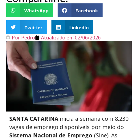
WhatsApp
Facebook
Twitter
LinkedIn
Por
Pedro
Atualizado em
02/06/2026
SANTA CATARINA
inicia a semana com 8.230
vagas de emprego disponíveis por meio do
Sistema Nacional de Emprego
(Sine). As