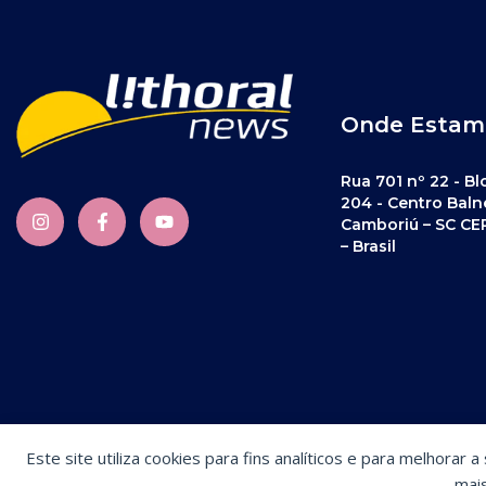
Onde Estam
Rua 701 nº 22 - Bl
204 - Centro Baln
Camboriú – SC CE
– Brasil
Este site utiliza cookies para fins analíticos e para melhorar 
Preferências de cookies
mai