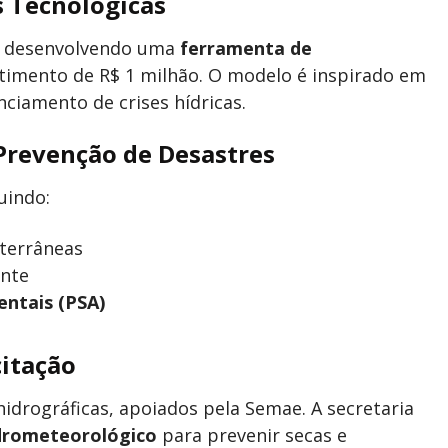
s Tecnológicas
á desenvolvendo uma
ferramenta de
stimento de R$ 1 milhão. O modelo é inspirado em
enciamento de crises hídricas.
 Prevenção de Desastres
uindo:
bterrâneas
ente
ntais (PSA)
itação
idrográficas, apoiados pela Semae. A secretaria
drometeorológico
para prevenir secas e