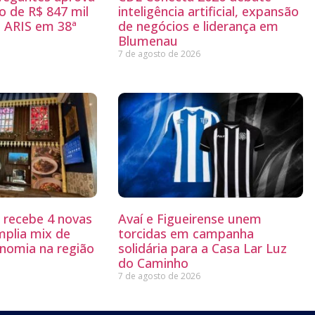
 de R$ 847 mil
inteligência artificial, expansão
 ARIS em 38ª
de negócios e liderança em
Blumenau
7 de agosto de 2026
g recebe 4 novas
Avaí e Figueirense unem
mplia mix de
torcidas em campanha
nomia na região
solidária para a Casa Lar Luz
do Caminho
7 de agosto de 2026