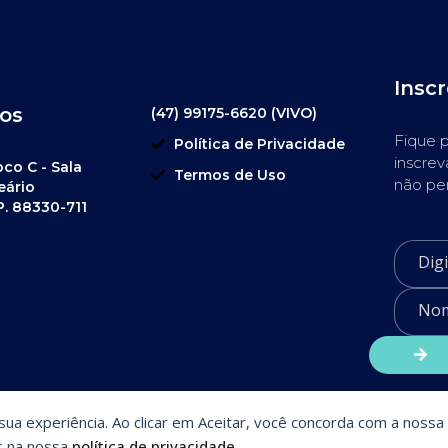
Insc
os
(47) 99175-6620 (VIVO)
Fique p
Política de Privacidade
inscrev
oco C - Sala
Termos de Uso
não pe
eário
P. 88330-711
a sua experiência. Ao clicar em Aceitar, você concorda com a nossa 
s na nossa
política de privacidade
.