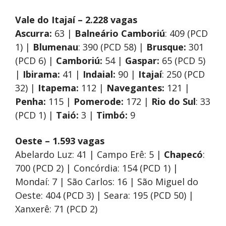
Vale do Itajaí – 2.228 vagas
Ascurra:
63 |
Balneário Camboriú
: 409 (PCD
1) |
Blumenau
: 390 (PCD 58) |
Brusque:
301
(PCD 6) |
Camboriú:
54 |
Gaspar:
65 (PCD 5)
|
Ibirama:
41 |
Indaial:
90 |
Itajaí
: 250 (PCD
32) |
Itapema:
112 |
Navegantes:
121 |
Penha:
115 |
Pomerode:
172 |
Rio do Sul
: 33
(PCD 1) |
Taió:
3 |
Timbó:
9
Oeste – 1.593 vagas
Abelardo Luz: 41 | Campo Erê: 5 |
Chapecó
:
700 (PCD 2) | Concórdia: 154 (PCD 1) |
Mondaí: 7 | São Carlos: 16 | São Miguel do
Oeste: 404 (PCD 3) | Seara: 195 (PCD 50) |
Xanxerê: 71 (PCD 2)